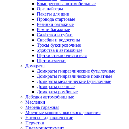
Компрессоры автомобильные
Органайзеры
Пакеты для шин
Провода стартовые
Резинки багажные
Ремни багажные
Салфетки и губки
Скребки и водосгоны
Тросы буксировочные
Удобства в автомобиле
Щетки стеклоочистителя
Щетки-сметки
Домкраты
Домкраты гидравлические бутылочные
Домкраты гидравлические подкатные
Домкраты механические бутылочные
Домкраты реечные
Домкраты ромбовые
Лебедки автомобильные
Масленки
Мебель гаражная
Моечные машины высокого давления
Насосы гидравлические
Перчатки
Пневмоинструмент