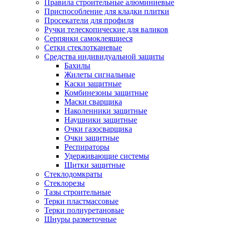
Правила строительные алюминиевые
Приспособление для кладки плитки
Просекатели для профиля
Ручки телескопические для валиков
Серпянки самоклеящиеся
Сетки стеклотканевые
Средства индивидуальной защиты
Бахилы
Жилеты сигнальные
Каски защитные
Комбинезоны защитные
Маски сварщика
Наколенники защитные
Наушники защитные
Очки газосварщика
Очки защитные
Респираторы
Удерживающие системы
Щитки защитные
Стеклодомкраты
Стеклорезы
Тазы строительные
Терки пластмассовые
Терки полиуретановые
Шнуры разметочные