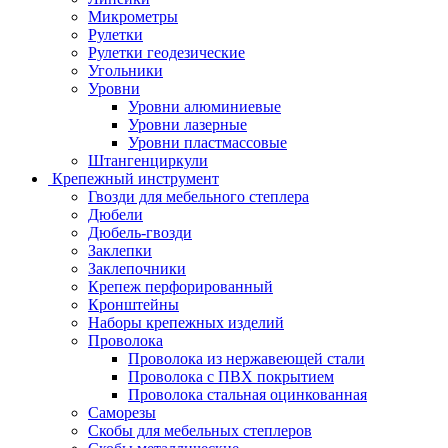
Микрометры
Рулетки
Рулетки геодезические
Угольники
Уровни
Уровни алюминиевые
Уровни лазерные
Уровни пластмассовые
Штангенциркули
Крепежный инструмент
Гвозди для мебельного степлера
Дюбели
Дюбель-гвозди
Заклепки
Заклепочники
Крепеж перфорированный
Кронштейны
Наборы крепежных изделий
Проволока
Проволока из нержавеющей стали
Проволока с ПВХ покрытием
Проволока стальная оцинкованная
Саморезы
Скобы для мебельных степлеров