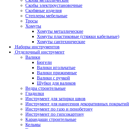
Скобы металлические
Скобы электроустановочные
Скобяные изделия
Степлеры мебельные
Тросы
Хомуты
Хомуты металлические
Хомуты пластиковые (стяжки кабельные)
Хомуты сантехнические
Наборы инструментов
Отделочный инструмент
Валики
Бюгели
Валики игольчатые
Валики прижимные
Валики с ручкой
Шубки для валиков
Ведра строительные
Гладилки
Инструмент для затирки швов
Инструмент для нанесения декоративных покрытий
Инструмент по газо и пенобетону
Инструмент по гипсокартону
Карандаши строительные
Кельмы