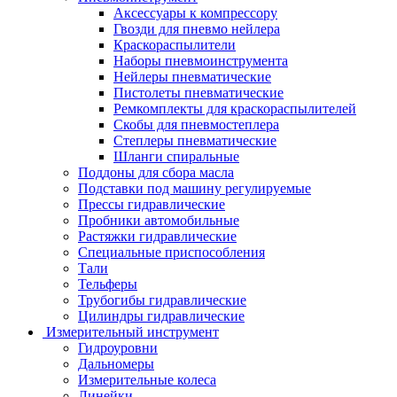
Аксессуары к компрессору
Гвозди для пневмо нейлера
Краскораспылители
Наборы пневмоинструмента
Нейлеры пневматические
Пистолеты пневматические
Ремкомплекты для краскораспылителей
Скобы для пневмостеплера
Степлеры пневматические
Шланги спиральные
Поддоны для сбора масла
Подставки под машину регулируемые
Прессы гидравлические
Пробники автомобильные
Растяжки гидравлические
Специальные приспособления
Тали
Тельферы
Трубогибы гидравлические
Цилиндры гидравлические
Измерительный инструмент
Гидроуровни
Дальномеры
Измерительные колеса
Линейки