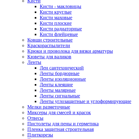
Кисти
Кисти - макловицы
Кисти круглые
Кисти маховые
Кисти плоские
Кисти радиаторные
Кисти флейцевые
Ковши строительные
Краскораспылители
Крюки и проволока для вязки арматуры
Кюветы для валиков
Ленты
Лен сантехнический
Ленты бордюрные
Ленты изоляционные
Ленты клеящие
Ленты малярные
Ленты сигнальные
Ленты углозащитные и углоформирующие
Мелки разметочные
Миксеры для смесей и красок
Отвесы
Пистолеты для пены и герметика
Пленка защитная строительная
Плиткорезы